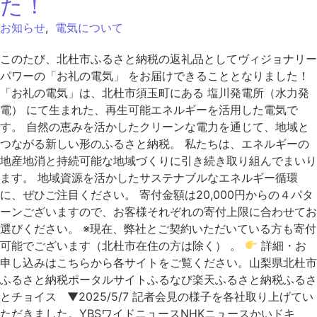
た！
お知らせ
,
電気について
このたび、北杜市ふるさと納税の返礼品としてヴィジョナリー
パワーの「お礼の電気」 をお届けできることとなりました！
「お礼の電気」は、北杜市須玉町にある 塩川発電所（水力発
電） にて生まれた、再生可能エネルギーを活用した電気で
す。 自然の恵みを活かしたクリーンな電力を通じて、地域と
つながる新しい形のふるさと納税。 私たちは、エネルギーの
地産地消と持続可能な地域づくりに引き続き取り組んでまいり
ます。 地域資源を活かしたサステナブルなエネルギー循環
に、ぜひご注目ください。 寄付金額は20,000円からの４パタ
ーンございますので、お客様それぞれの寄付上限に合わせてお
選びください。 ※現在、弊社とご契約いただいている方も寄付
可能でございます（北杜市在住の方は除く） 。
詳細・お
申し込みはこちらから各サイトをご覧ください。山梨県北杜市
ふるさと納税ポータルサイトふるなび楽天ふるさと納税ふるさ
とチョイス ▼2025/5/7 記者会見の様子を各社取り上げてい
ただきました。YBSワイドニュースNHKニュースかいドキ