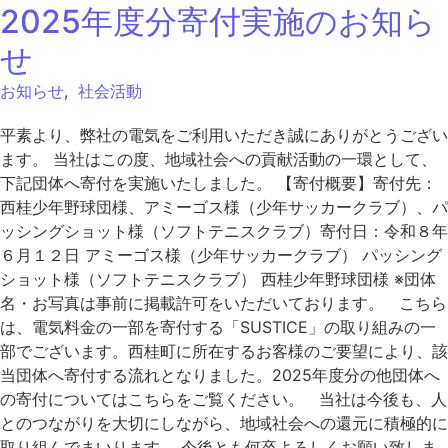
2025年度分寄付実施のお知ら
せ
お知らせ
,
社会活動
平素より、弊社の電気をご利用いただき誠にありがとうござい
ます。 当社はこの度、地域社会への貢献活動の一環として、
下記団体へ寄付を実施いたしました。 【寄付概要】寄付先：
西桂少年野球団様、アミーゴス様（少年サッカークラブ）、パ
ッシングショット様（ソフトテニスクラブ）寄付日：令和８年
６月１２日 アミーゴス様（少年サッカークラブ） パッシング
ショット様（ソフトテニスクラブ） 西桂少年野球団様 ※団体
名・お写真は事前に掲載許可をいただいております。 こちら
は、電気料金の一部を寄付する「SUSTICE」の取り組みの一
部でございます。西桂町に所在するお客様のご要望により、該
当団体へ寄付する流れとなりました。2025年度分の他団体へ
の寄付についてはこちらをご覧ください。 当社は今後も、人
とのつながりを大切にしながら、地域社会への還元に積極的に
取り組んでまいります。 今後とも何卒よろしくお願い致しま