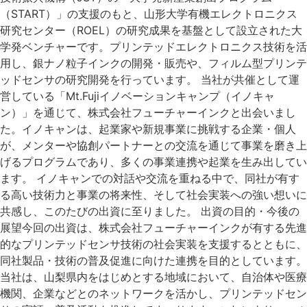
（START）」の支援のもと、山形大学有機エレクトロニクス
研究センター（ROEL）の研究成果を基盤として設立された大
学発ベンチャーです。プリンテッドエレクトロニクス技術を活
用し、銀ナノ粒子インクの開発・販売や、フィルム型プリンテ
ッドセンサの研究開発を行っています。 当社が共催として運
営している「Mt.Fujiイノベーションキャンプ（イノキャ
ン）」を通じて、株式会社フューチャーインクと出会いまし
た。イノキャンは、起業家や新規事業に挑戦する企業・個人
が、メンターや協創パートナーとの交流を通じて事業を磨き上
げるプログラムであり、多くの事業連携や起業を生み出してい
ます。 イノキャンでの対話や交流を重ねる中で、同社が有す
る高い技術力と事業の将来性、そして社会実装への強い想いに
共感し、このたびの出資に至りました。 出資の目的・今後の
展望今回の出資は、株式会社フューチャーインクが有する先進
的なプリンテッドセンサ技術の社会実装を支援するとともに、
同社製品・技術の普及促進に向けた連携を目的としています。
当社は、山梨県内をはじめとする地域において、自治体や医療
機関、企業などとのネットワークを活かし、プリンテッドセン