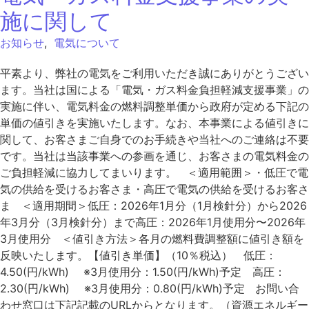
施に関して
お知らせ
,
電気について
平素より、弊社の電気をご利用いただき誠にありがとうござい
ます。当社は国による「電気・ガス料金負担軽減支援事業」の
実施に伴い、電気料金の燃料調整単価から政府が定める下記の
単価の値引きを実施いたします。なお、本事業による値引きに
関して、お客さまご自身でのお手続きや当社へのご連絡は不要
です。当社は当該事業への参画を通じ、お客さまの電気料金の
ご負担軽減に協力してまいります。 ＜適用範囲＞・低圧で電
気の供給を受けるお客さま・高圧で電気の供給を受けるお客さ
ま ＜適用期間＞低圧：2026年1月分（1月検針分）から2026
年3月分（3月検針分）まで高圧：2026年1月使用分〜2026年
3月使用分 ＜値引き方法＞各月の燃料費調整額に値引き額を
反映いたします。【値引き単価】（10％税込） 低圧：
4.50(円/kWh) ※3月使用分：1.50(円/kWh)予定 高圧：
2.30(円/kWh) ※3月使用分：0.80(円/kWh)予定 お問い合
わせ窓口は下記記載のURLからとなります。（資源エネルギー